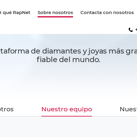
r qué RapNet
Sobre nosotros
Contacta con nosotros
 joyería
Compradores
Sobre nosotros
Mandanos un mensaj
+
joyería
Vendedores
Nuestro equipo
Oficinas regionales
 de precios
Nuestra historia
ataforma de diamantes y joyas más gr
fiable del mundo.
tros
Nuestro equipo
Nuest