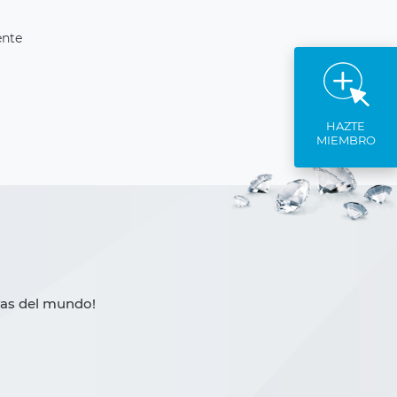
ente
HAZTE
MIEMBRO
yas del mundo!