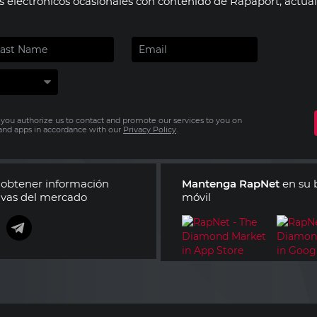
os electrónicos ocasionales con contenido de Rapaport, actua
 you authorize us to contact and promote our services to you on
s and apps in accordance with our
Privacy Policy
.
obtener información
Mantenga RapNet
en su b
tivas del mercado
móvil