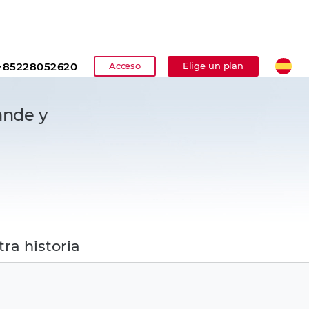
e
Esp
85228052620
Acceso
Elige un plan
ande y
ra historia