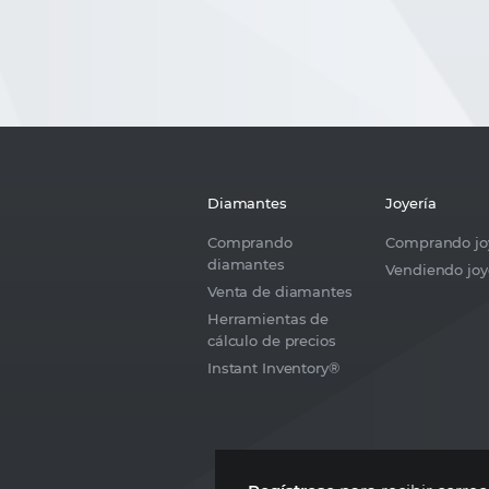
Diamantes
Joyería
Comprando
Comprando jo
diamantes
Vendiendo joy
Venta de diamantes
Herramientas de
cálculo de precios
Instant Inventory®