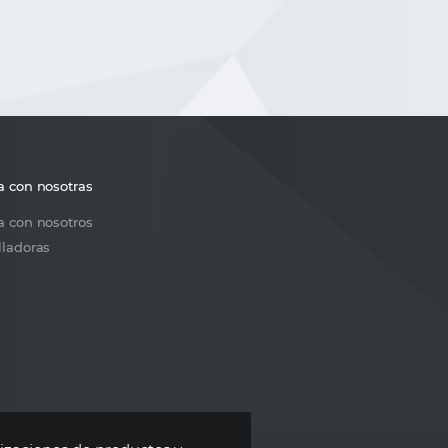
a con nosotras
a con nosotros
lladoras
s