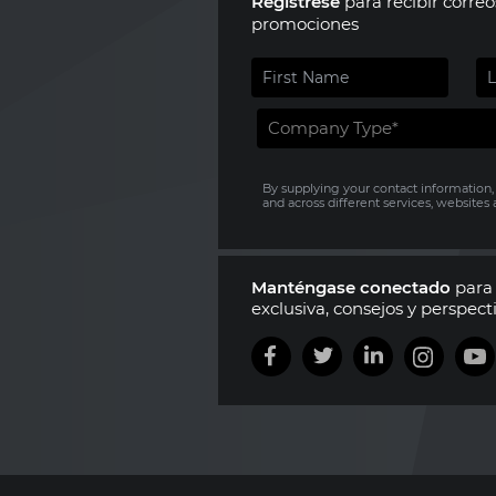
Regístrese
para recibir corre
promociones
By supplying your contact information,
and across different services, website
Manténgase conectado
para 
exclusiva, consejos y perspec