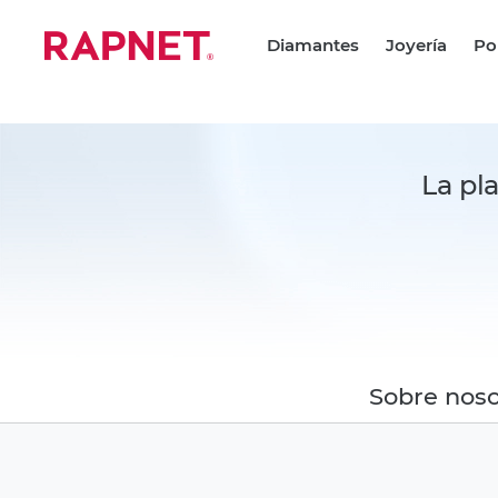
Diamantes
Joyería
Po
Comprando diamantes
Comprando
Venta de diamantes
Vendiendo 
Herramientas de cálculo
La pl
Instant Inventory®
Sobre noso